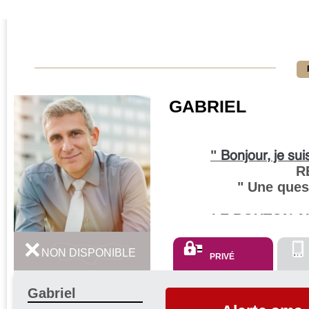
GABRIEL
"
Bonjour, je sui
R
" Une ques
LE BOUTON ALE
NON DISPONIBLE
PRIVÉ
Mon don est inné, j
Gabriel
plus clair sur votr