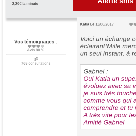
Je ne fais aucune 
Alerte sms
2,20€ la minute
sont des qualités 
Je vous attends d
sérènité
Katia
Le 11/06/2017
Voici un échange c
Vos témoignages :
éclairant!Mille mer
Avis 80 %
un seul instant, à r
768
consultations
Gabriel :
Oui Katia un supe
évoluez avec sa vi
je suis très touch
comme vous qui av
comprendre et tu v
A très vite pour l
Amitié Gabriel