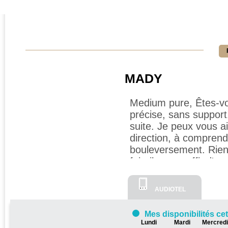
MADY
Medium pure, Êtes-vou
précise, sans support
suite. Je peux vous ai
direction, à comprend
bouleversement. Rien 
fait, il vous suffit d'
AUDIOTEL
Mes disponibilités ce
Lundi
Mardi
Mercredi