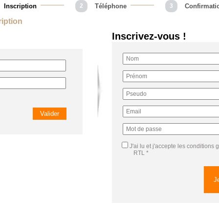
Inscription
2
Téléphone
3
Confirmati
ription
Inscrivez-vous !
J'ai lu et j'accepte
les conditions 
RTL
*